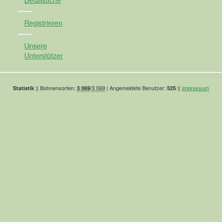
Detailsuche
Registrieren
Unsere
Unterstützer
|| Bohnensorten:
/
3 069
| Angemeldete Benutzer:
||
Impressum
Statistik
3 069
525