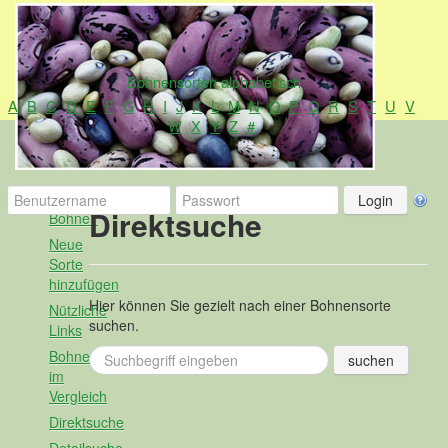
Bohnensorten alphabetisch
A
B
C
D
E
F
G
H
I
J
K
L
M
N
O
P
Q
R
S
T
U
V
W
X
Y
Z
#
Alles
Direktsuche
Bohne?
Neue
Sorte
hinzufügen
Hier können Sie gezielt nach einer Bohnensorte
Nützliche
suchen.
Links
Bohnen
im
Vergleich
Direktsuche