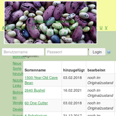
Bohnensorten alphabetisch
A
B
C
D
E
F
G
H
I
J
K
L
M
N
O
P
Q
R
S
T
U
V
W
X
Y
Z
#
Hier sind alle Sorten aufgelistet, die mit
"0"
Alles
beginnen.
Bohne?
Neue
Sorte
Sortenname
hinzugefügt
bearbeitet
hinzufügen
1500-Year-Old Cave
03.02.2018
noch im
Nützliche
Bean
Originalzustand
Links
2640 Bushel
16.02.2021
noch im
Bohnen
Originalzustand
im
Vergleich
60 One Cutter
03.02.2018
noch im
Originalzustand
Direktsuche
# Anhalonium
21.12.2017
noch im