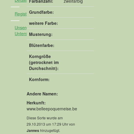
Detailsuche
Farbanzahl:
zweifarbig
Grundfarbe:
Registrieren
weitere Farbe:
Unsere
Unterstützer
Musterung:
Blütenfarbe:
Korngröße
(getrocknet im
Durchschnitt):
Kornform:
Andere Namen:
Herkunft:
www.belleepoquemeise.be
Diese Sorte wurde am
29.10.2013 um 17:29 Uhr von
hinzugefügt.
Jannes