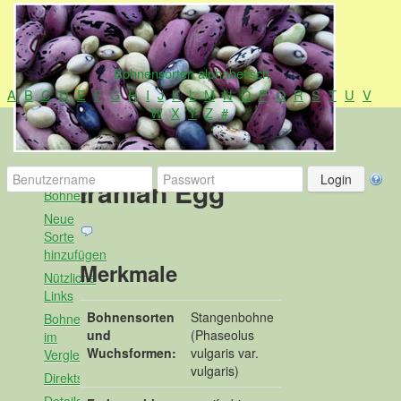
Bohnensorten alphabetisch
A
B
C
D
E
F
G
H
I
J
K
L
M
N
O
P
Q
R
S
T
U
V
W
X
Y
Z
#
Alles
Iranian Egg
Bohne?
Neue
Sorte
hinzufügen
Merkmale
Nützliche
Links
Bohnensorten
Stangenbohne
Bohnen
und
(Phaseolus
im
Wuchsformen:
vulgaris var.
Vergleich
vulgaris)
Direktsuche