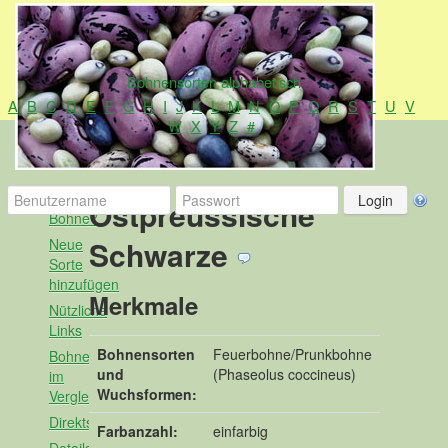
Bohnensorten alphabetisch
A
B
C
D
E
F
G
H
I
J
K
L
M
N
O
P
Q
R
S
T
U
V
W
X
Y
Z
#
Alles
Ostpreussische
Bohne?
Schwarze
Neue
Sorte
hinzufügen
Merkmale
Nützliche
Links
Bohnensorten
Feuerbohne/Prunkbohne
Bohnen
und
(Phaseolus coccineus)
im
Wuchsformen:
Vergleich
Direktsuche
Farbanzahl:
einfarbig