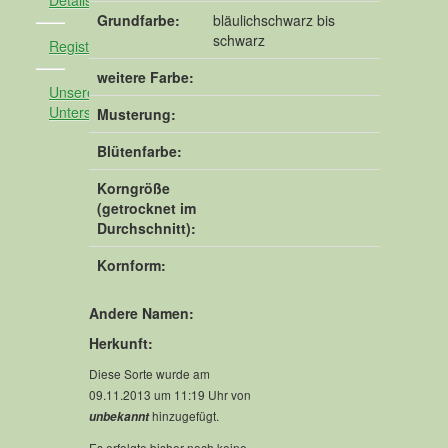
Detailsuche
Grundfarbe:
bläulichschwarz bis
schwarz
Registrieren
weitere Farbe:
Unsere
Unterstützer
Musterung:
Blütenfarbe:
Korngröße
(getrocknet im
Durchschnitt):
Kornform:
Andere Namen:
Herkunft:
Diese Sorte wurde am
09.11.2013 um 11:19 Uhr von
hinzugefügt.
unbekannt
Es erfolgte bisher noch keine