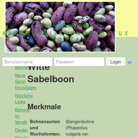
Bohnensorten alphabetisch
A
B
C
D
E
F
G
H
I
J
K
L
M
N
O
P
Q
R
S
T
U
V
W
X
Y
Z
#
Alles
Witte
Bohne?
Sabelboon
Neue
Sorte
hinzufügen
Nützliche
Links
Merkmale
Bohnen
im
Bohnensorten
Stangenbohne
Vergleich
und
(Phaseolus
Direktsuche
Wuchsformen:
vulgaris var.